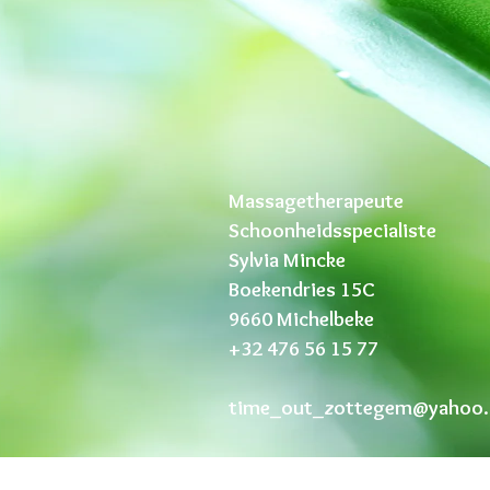
Massagetherapeute
Schoonheidsspecialiste
Sylvia Mincke
Boekendries 15C
9660 Michelbeke
+32 476 56 15 77
time_out_zottegem@yahoo