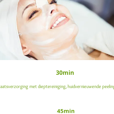
US 30min €
laatsverzorging met dieptereiniging, huidvernieuwende peeli
 VERA 4