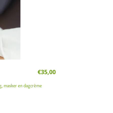
35,00
ng, masker en dagcrème
5min