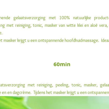
nende gelaatsverzorging met 100% natuurlijke produc
ing met reiniging, tonic, masker van witte klei en aloë ver
e.
het masker krijgt u een ontspannende hoofdhuidmassage. Ideaa
E-OUT 60
aatsverzorging met reiniging, peeling, tonic, masker, ge
 en en dagcrème. Tijdens het masker krijgt u een ontspan