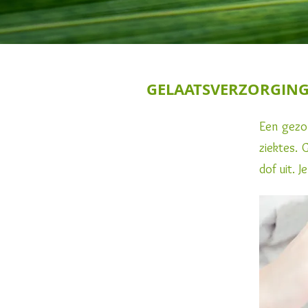
GELAATSVERZORGIN
Een gezon
ziektes. 
dof uit. J