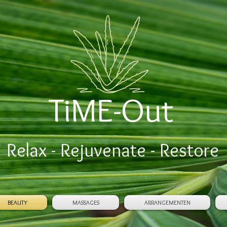
TiME-Out
Relax - Rejuvenate - Restore
BEAUTY
MASSAGES
ARRANGEMENTEN