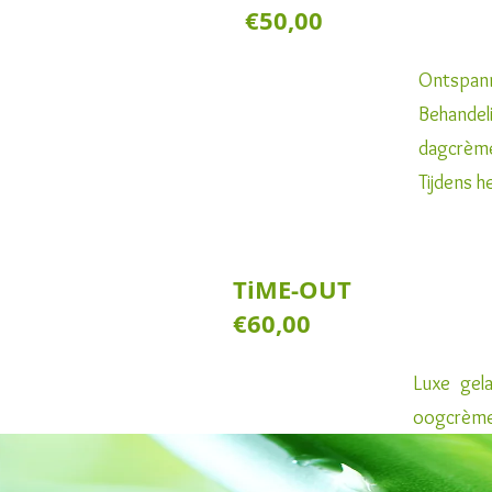
€50,00
Ontspan
Behandel
dagcrèm
Tijdens 
TiM
€60,00
Luxe gel
oogcrème